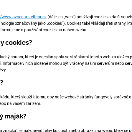
//www.ovocnarstvithor.cz
(dále jen „web“) používají cookies a další souvis
logie označovány jako „cookies“). Cookies také vkládají třetí strany, kter
formujeme o používání cookies na našem webu.
ry cookies?
duchý soubor, který je odeslán spolu se stránkami tohoto webu a uložen 
ní. Informace v nich uložené mohou být vráceny našim serverům nebo serv
ěvy.
y?
kódu, který slouží k tomu, aby naše webové stránky fungovaly správně a i
ebo na vašem zařízení.
vý maják?
 značka) je malý, neviditelný kus textu nebo obrázku na webu, který se 