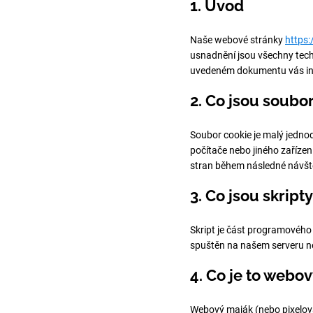
1. Úvod
Naše webové stránky
https:
usnadnění jsou všechny techno
uvedeném dokumentu vás in
2. Co jsou soubo
Soubor cookie je malý jedno
počítače nebo jiného zaříze
stran během následné návšt
3. Co jsou skript
Skript je část programového 
spuštěn na našem serveru n
4. Co je to webo
Webový maják (nebo pixelová