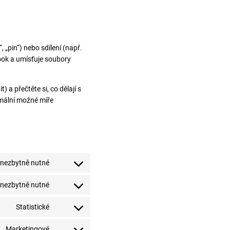
„pin“) nebo sdílení (např.
ook a umísťuje soubory
 a přečtěte si, co dělají s
imální možné míře
 nezbytně nutné
Consent
to
 nezbytně nutné
Consent
service
to
complianz
Statistické
Consent
service
to
wordpress
Marketingové