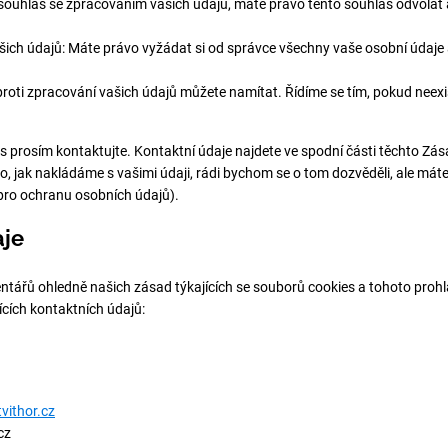
souhlas se zpracováním vašich údajů, máte právo tento souhlas odvolat 
ich údajů: Máte právo vyžádat si od správce všechny vaše osobní údaje 
roti zpracování vašich údajů můžete namítat. Řídíme se tím, pokud neex
ás prosím kontaktujte. Kontaktní údaje najdete ve spodní části těchto Zá
 to, jak nakládáme s vašimi údaji, rádi bychom se o tom dozvěděli, ale mát
pro ochranu osobních údajů).
aje
tářů ohledně našich zásad týkajících se souborů cookies a tohoto proh
ících kontaktních údajů:
vithor.cz
cz