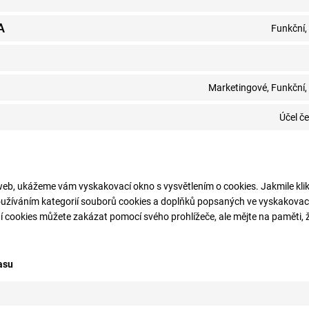
A
Funkční,
Marketingové, Funkční,
Účel če
eb, ukážeme vám vyskakovací okno s vysvětlením o cookies. Jakmile klikn
používáním kategorií souborů cookies a doplňků popsaných ve vyskakovac
 cookies můžete zakázat pomocí svého prohlížeče, ale mějte na paměti, ž
asu