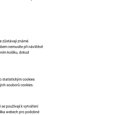
ce zůstávají známé.
bem nemusíte při návštěvě
pním košíku, dokud
o statistickým cookies
kých souborů cookies.
 se používají k vytváření
olika webech pro podobné