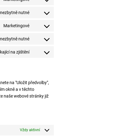
Consent
service
to
google-
 nezbytně nutné
Consent
service
analytics
to
google-
Marketingové
Consent
service
fonts
to
google-
 nezbytně nutné
Consent
service
recaptcha
to
google-
kající na zjištění
Consent
service
maps
to
facebook
service
ostatní
ete na "Uložit předvolby",
ím okně a v těchto
e naše webové stránky již
Vždy aktivní