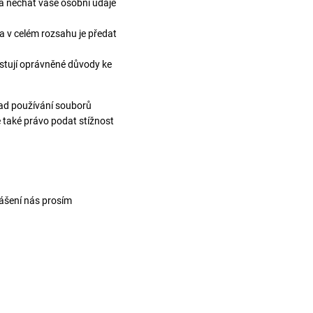
a nechat vaše osobní údaje
a v celém rozsahu je předat
istují oprávněné důvody ke
sad používání souborů
e také právo podat stížnost
lášení nás prosím