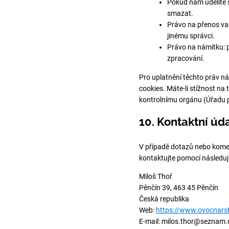
Pokud nám udělíte 
smazat.
Právo na přenos vaš
jinému správci.
Právo na námitku: p
zpracování.
Pro uplatnění těchto práv n
cookies. Máte-li stížnost na
kontrolnímu orgánu (Úřadu 
10. Kontaktní úd
V případě dotazů nebo komen
kontaktujte pomocí následuj
Miloš Thoř
Pěnčín 39, 463 45 Pěnčín
Česká republika
Web:
https://www.ovocnarst
E-mail:
milos.thor@seznam.