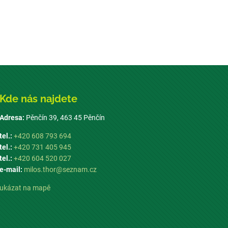
Kde nás najdete
Adresa:
Pěnčín 39, 463 45 Pěnčín
tel.:
+420 608 793 694
tel.:
+420 731 405 945
tel.:
+420 604 520 027
e-mail:
milos.thor@seznam.cz
ukázat na mapě