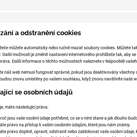
zání a odstranění cookies
žeče můžete automaticky nebo ručně mazat soubory cookies. Můžete také
 Další možností je změnit nastavení internetového prohlížeče tak, aby s
práva. Další informace o těchto možnostech naleznete v Nápovědě vašeh
že náš web nemusí fungovat správně, pokud jsou deaktivovány všechny 
 budou znovu umístěny po vašem souhlasu, když znovu navštívíte naše w
ající se osobních údajů
e, máte následující práva:
roč jsou vaše osobní údaje potřebné, co se s nimi stane a jak dlouho bu
Máte právo na přístup k vašim osobním údajům, které jsou nám známy.
te právo doplnit, opravit, odstranit nebo zablokovat vaše osobní údaje, k