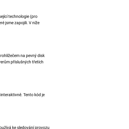
ející technologie (pro
é jsme zapojili. V níže
prohlížečem na pevný disk
erům příslušných třetích
nteraktivně. Tento kód je
používá ke sledování provozu