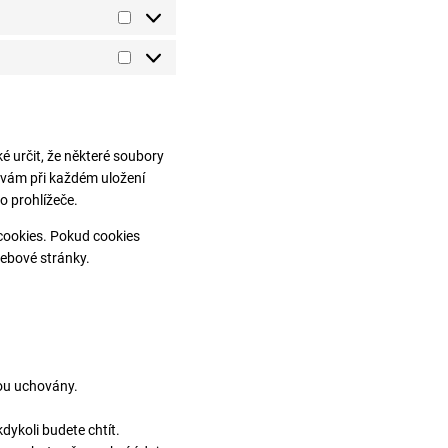
Statistické
Marketing/Trasování
 určit, že některé soubory
e vám při každém uložení
o prohlížeče.
cookies. Pokud cookies
ebové stránky.
dou uchovány.
dykoli budete chtít.