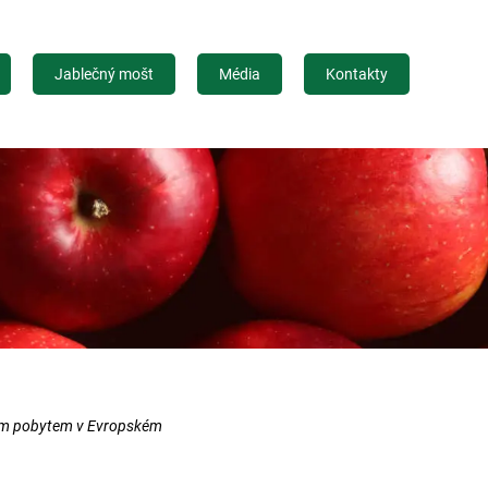
Jablečný mošt
Média
Kontakty
alým pobytem v Evropském