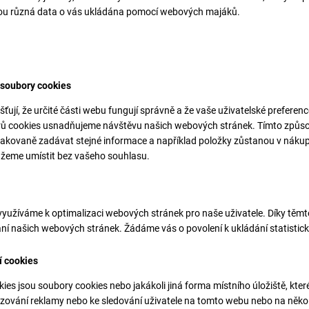
sou různá data o vás ukládána pomocí webových majáků.
 soubory cookies
šťují, že určité části webu fungují správně a že vaše uživatelské preferen
ů cookies usnadňujeme návštěvu našich webových stránek. Tímto způso
akovaně zadávat stejné informace a například položky zůstanou v náku
ůžeme umístit bez vašeho souhlasu.
využíváme k optimalizaci webových stránek pro naše uživatele. Díky těmt
ní našich webových stránek. Žádáme vás o povolení k ukládání statistic
í cookies
es jsou soubory cookies nebo jakákoli jiná forma místního úložiště, které
razování reklamy nebo ke sledování uživatele na tomto webu nebo na něk