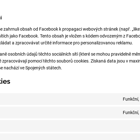
í
zahrnuli obsah od Facebook k propagaci webových stránek (např. „like“, 
 sítích jako Facebook. Tento obsah je vložen s kódem odvozeným z Faceb
ládat a zpracovávat určité informace pro personalizovanou reklamu.
aně osobních údajů těchto sociálních sítí (které se mohou pravidelně měnit)
eré zpracovávají pomocí těchto souborů cookies. Získaná data jsou v max
 nachází ve Spojených státech.
ies
Funkční,
Funkční,